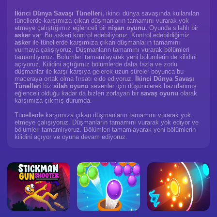
İkinci Dünya Savaşı Tünelleri,
ikinci dünya savaşında kullanılan
tünellerde karşımıza çıkan düşmanların tamamını vurarak yok
etmeye çalıştığımız eğlenceli bir
nişan oyunu.
Oyunda silahlı bir
asker
var. Bu askeri kontrol edebiliyoruz. Kontrol edebildiğimiz
asker
ile tünellerde karşımıza çıkan düşmanların tamamını
vurmaya çalışıyoruz. Düşmanların tamamını vurarak bölümleri
tamamlıyoruz. Bölümleri tamamlayarak yeni bölümlerin de kilidini
açıyoruz. Kilidini açtığımız bölümlerde daha fazla ve zorlu
düşmanlar ile karşı karşıya gelerek uzun süreler boyunca bu
maceraya ortak olma fırsatı elde ediyoruz.
İkinci Dünya Savaşı
Tünelleri
biz
silah oyunu
sevenler için düşünülerek hazırlanmış
eğlenceli olduğu kadar da bizleri zorlayan bir
savaş oyunu
olarak
karşımıza çıkmış durumda.
Tünellerde karşımıza çıkan düşmanların tamamını vurarak yok
etmeye çalışıyoruz. Düşmanların tamamını vurarak yok ediyor ve
bölümleri tamamlıyoruz. Bölümleri tamamlayarak yeni bölümlerin
kilidini açıyor ve oyuna devam ediyoruz.