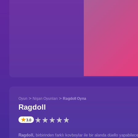
>
>
Oyun
Nişan Oyunları
Ragdoll Oyna
Ragdoll
✭
3.0
Ragdoll,
birbirinden farklı kovboylar ile bir alanda düello yapabilec