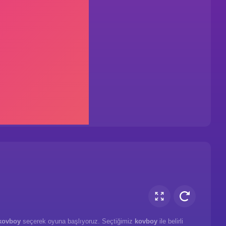
kovboy
seçerek oyuna başlıyoruz. Seçtiğimiz
kovboy
ile belirli