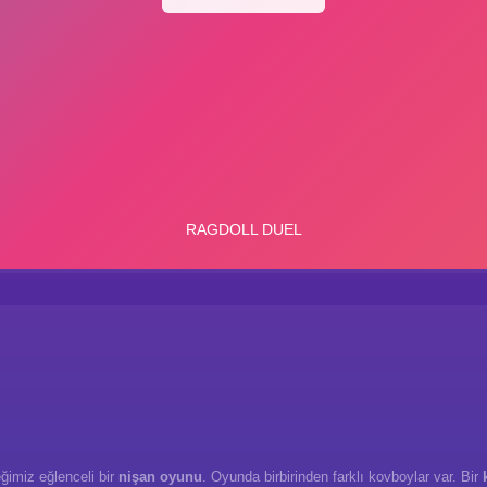
eğimiz eğlenceli bir
nişan oyunu
. Oyunda birbirinden farklı kovboylar var. Bir