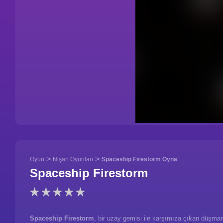
>
>
Oyun
Nişan Oyunları
Spaceship Firestorm Oyna
Spaceship Firestorm
Spaceship Firestorm
, bir uzay gemisi ile karşımıza çıkan düşman